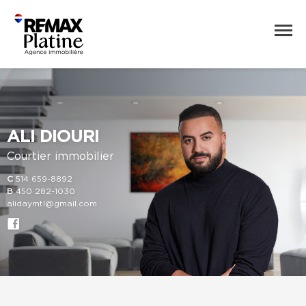
ALI DIOURI
Courtier immobilier
C
514 659-8892
B
450 282-1030
alidaymtl@gmail.com