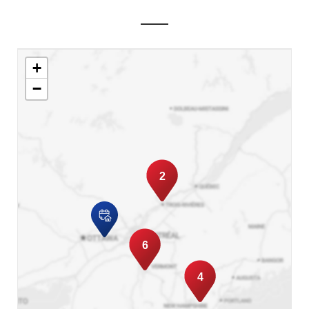
+
−
2
6
4