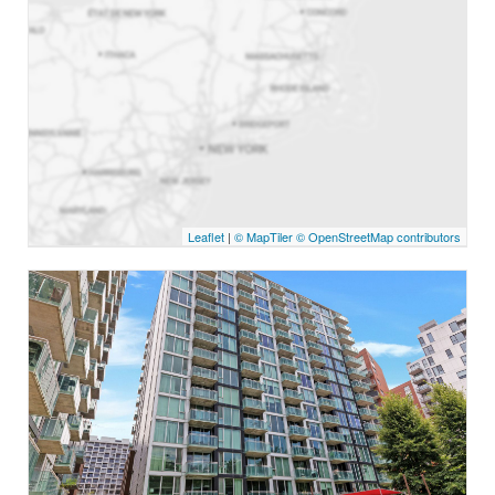
Leaflet
|
© MapTiler
© OpenStreetMap contributors